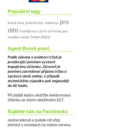
Populární tagy
pro
Kutná Hora
grafické listy
realismus
děti
Františkovy Lázně
ich-forma
jaro
české dějiny
morálka
média
Agent Bureš praví:
Podle zákona o evidenci tržeb je
prodávající povinen vystavit
kupujícímu účtenku. Zároveň je
povinen zaevidovat přijatou tržbu u
správce daně online; v případě
technického výpadku pak nejpozději
do 48 hodin.
Při platbě kartou obdržíte elektronickou
účtenku se všemi náležitostmi EET.
Najdete nás na Facebooku
Jediné kliknutí a budete mít vždy
přehled o novinkách na našem serveru.