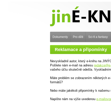
Dokumenty
Pro děti
Sci-fi a fantasy
Reklamace a připomínky
Nevyskladnil autor, který e-knihu na JIN
Pošlete nám e-mail na adresu
redakce@e
vašeho účtu skutečně odešla. Vyskladním
Máte problém se zobrazením některých e-
formátů?
Nebo máte jakékoli připomínky k našemu 
Napište nám na výše uvedenou
e-mailovo