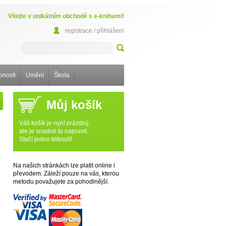
Vítejte v unikátním obchodě s e-knihami!
registrace / přihlášení
bnosti
Umění
Škola
Můj košík
Váš košík je nyní prázdný,
ale je snadné to napravit.
Stačí jedno kliknutí!
Na našich stránkách lze platit online i
převodem. Záleží pouze na vás, kterou
metodu považujete za pohodlnější.