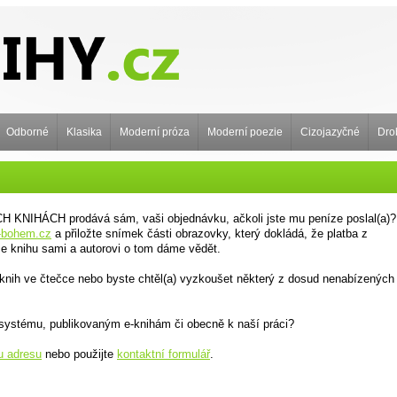
Odborné
Klasika
Moderní próza
Moderní poezie
Cizojazyčné
Dro
ÝCH KNIHÁCH prodává sám, vaši objednávku, ačkoli jste mu peníze poslal(a)?
-bohem.cz
a přiložte snímek části obrazovky, který dokládá, že platba z
e knihu sami a autorovi o tom dáme vědět.
knih ve čtečce nebo byste chtěl(a) vyzkoušet některý z dosud nenabízených
systému, publikovaným e-knihám či obecně k naší práci?
u adresu
nebo použijte
kontaktní formulář
.