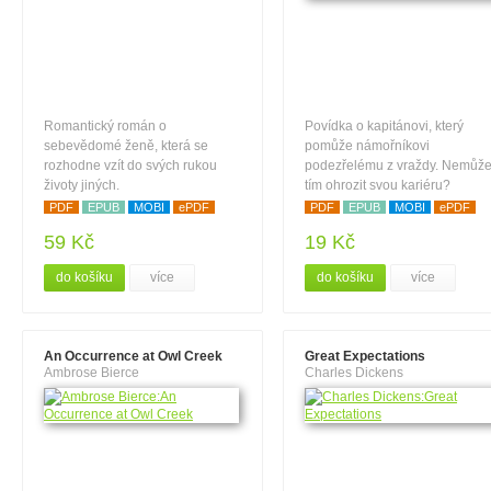
Romantický román o
Povídka o kapitánovi, který
sebevědomé ženě, která se
pomůže námořníkovi
rozhodne vzít do svých rukou
podezřelému z vraždy. Nemůž
životy jiných.
tím ohrozit svou kariéru?
PDF
EPUB
MOBI
ePDF
PDF
EPUB
MOBI
ePDF
59 Kč
19 Kč
do košíku
více
do košíku
více
An Occurrence at Owl Creek
Great Expectations
Ambrose Bierce
Charles Dickens