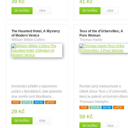
39 Kč
41 Kč
do košíku
více
do košíku
více
The Haunted Hotel, A Mystery
Tess of the d'Urbervilles, A
of Modern Venice
Pure Woman
William Wilkie Collins
Thomas Hardy
Kriminální příběh o tajemném
Román plný melancholie o
paláci v Benátkách, kde jednoho
citlivé dívce Tess z d’Urbervillů,
dne zemře lord Montbarry…
který je patrně vrcholným dílem
Thomase Hardyho.
PDF
EPUB
MOBI
ePDF
PDF
EPUB
MOBI
ePDF
29 Kč
59 Kč
do košíku
více
do košíku
více