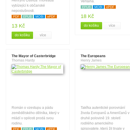
Henryho Davida Thoreaua
Verlaina.
vybízející k občanské
EPUB
MOBI
ePDF
neposlušnosti.
18 Kč
PDF
EPUB
MOBI
ePDF
13 Kč
do košíku
více
do košíku
více
The Mayor of Casterbridge
The Europeans
Thomas Hardy
Henry James
Román o vzestupu a pádu
Takřka autentické porovnání
zemědělského dělníka, který v
života Evropanů a Američanů v
mládí v opilosti prodá svou
druhé polovině 19. století
rodinu.
rodilého amerického
spisovatele, který žil trvale v
PDF
EPUB
MOBI
ePDF