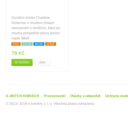
Sociální román Charlese
Dickense o chudém chlapci
narozeném v sirotčinci, který po
mnoha peripetiích přece jenom
najde štěstí.
PDF
EPUB
MOBI
ePDF
79 Kč
do košíku
více
O JINÝCH KNIHÁCH
Provozovatel
Otázky a odpovědi
Ochrana osob
© 2013–2019 e-bohém, s. r. o. Všechna práva vyhrazena.