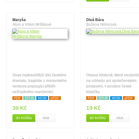
Maryša
Divá Bára
Alois a Vilém Mrštíkové
Božena Němcová
Snad nejklasičtější dílo českého
Oslava lidskosti, která nezávislí
dramatu, tragédie z moravského
na vzhledu ani společenském
venkova popisující příběh
postavení, v povídce české
nešťastného manželství.
klasičky.
PDF
EPUB
MOBI
ePDF
PDF
EPUB
MOBI
ePDF
39 Kč
19 Kč
do košíku
více
do košíku
více