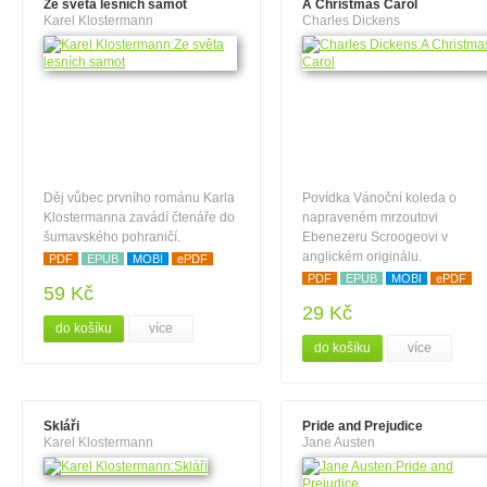
Ze světa lesních samot
A Christmas Carol
Karel Klostermann
Charles Dickens
Děj vůbec prvního románu Karla
Povídka Vánoční koleda o
Klostermanna zavádí čtenáře do
napraveném mrzoutovi
šumavského pohraničí.
Ebenezeru Scroogeovi v
anglickém originálu.
PDF
EPUB
MOBI
ePDF
PDF
EPUB
MOBI
ePDF
59 Kč
29 Kč
do košíku
více
do košíku
více
Skláři
Pride and Prejudice
Karel Klostermann
Jane Austen