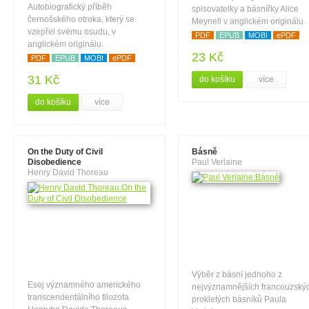
Autobiografický příběh
spisovatelky a básnířky Alice
černošského otroka, který se
Meynell v anglickém originálu.
vzepřel svému osudu, v
PDF
EPUB
MOBI
ePDF
anglickém originálu.
23 Kč
PDF
EPUB
MOBI
ePDF
31 Kč
do košíku
více
do košíku
více
On the Duty of Civil
Básně
Disobedience
Paul Verlaine
Henry David Thoreau
Výběr z básní jednoho z
Esej významného amerického
nejvýznamnějších francouzský
transcendentálního filozofa
prokletých básníků Paula