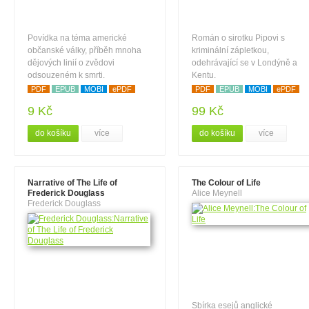
Povídka na téma americké
Román o sirotku Pipovi s
občanské války, příběh mnoha
kriminální zápletkou,
dějových linií o zvědovi
odehrávající se v Londýně a
odsouzeném k smrti.
Kentu.
PDF
EPUB
MOBI
ePDF
PDF
EPUB
MOBI
ePDF
9 Kč
99 Kč
do košíku
více
do košíku
více
Narrative of The Life of
The Colour of Life
Frederick Douglass
Alice Meynell
Frederick Douglass
Sbírka esejů anglické