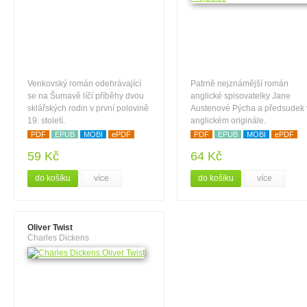
Venkovský román odehrávající
Patrně nejznámější román
se na Šumavě líčí příběhy dvou
anglické spisovatelky Jane
sklářských rodin v první polovině
Austenové Pýcha a předsudek 
19. století.
anglickém originále.
PDF
EPUB
MOBI
ePDF
PDF
EPUB
MOBI
ePDF
59 Kč
64 Kč
do košíku
více
do košíku
více
Oliver Twist
Charles Dickens