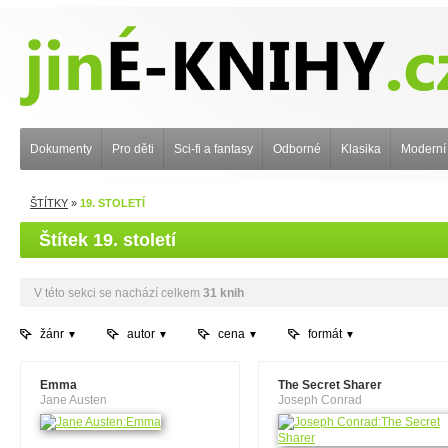
Dokumenty
Pro děti
Sci-fi a fantasy
Odborné
Klasika
Moderní
ŠTÍTKY
»
19. STOLETÍ
Štítek 19. století
V této sekci se nachází celkem
31 knih
žánr
autor
cena
formát
Emma
The Secret Sharer
Jane Austen
Joseph Conrad