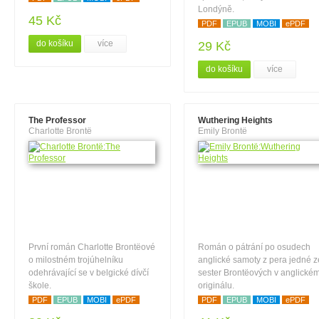
Londýně.
45 Kč
PDF
EPUB
MOBI
ePDF
do košíku
více
29 Kč
do košíku
více
The Professor
Wuthering Heights
Charlotte Brontë
Emily Brontë
První román Charlotte Brontëové
Román o pátrání po osudech
o milostném trojúhelníku
anglické samoty z pera jedné z
odehrávající se v belgické dívčí
sester Brontëových v anglické
škole.
originálu.
PDF
EPUB
MOBI
ePDF
PDF
EPUB
MOBI
ePDF