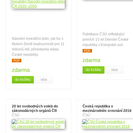
Publikace ČSÚ reflektující
Národní investiční plán, jak ho s
prvních 15 let členství České
titulem Země budoucnosti pro 11
republiky v Evropské unii.
milionů lidí, představila vláda
PDF
České republiky.
zdarma
PDF
zdarma
do košíku
více
do košíku
více
20 let svobodných voleb do
Česká republika v
zákonodárných orgánů ČR
mezinárodním srovnání 2016
ČSÚ
ČSÚ