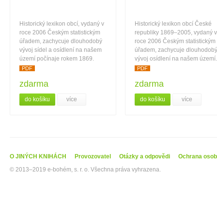
Historický lexikon obcí, vydaný v
Historický lexikon obcí České
roce 2006 Českým statistickým
republiky 1869–2005, vydaný v
úřadem, zachycuje dlouhodobý
roce 2006 Českým statistickým
vývoj sídel a osídlení na našem
úřadem, zachycuje dlouhodob
území počínaje rokem 1869.
vývoj osídlení na našem území.
PDF
PDF
zdarma
zdarma
do košíku
více
do košíku
více
O JINÝCH KNIHÁCH
Provozovatel
Otázky a odpovědi
Ochrana osob
© 2013–2019 e-bohém, s. r. o. Všechna práva vyhrazena.