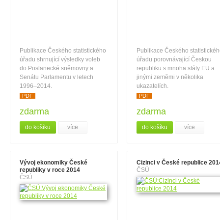
Publikace Českého statistického
Publikace Českého statistické
úřadu shrnující výsledky voleb
úřadu porovnávající Českou
do Poslanecké sněmovny a
republiku s mnoha státy EU a
Senátu Parlamentu v letech
jinými zeměmi v několika
1996–2014.
ukazatelích.
PDF
PDF
zdarma
zdarma
do košíku
více
do košíku
více
Vývoj ekonomiky České
Cizinci v České republice 201
republiky v roce 2014
ČSÚ
ČSÚ