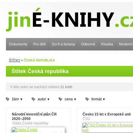
Dokumenty
Pro děti
Sci-fi a fantasy
Odborné
Klasika
Moderní
ŠTÍTKY
»
ČESKÁ REPUBLIKA
Štítek Česká republika
V této sekci se nachází celkem
11 knih
žánr
autor
cena
formát
Národní investiční plán ČR
Česko 15 let v Evropské unii
2020–2050
ČSÚ
Vláda České republiky