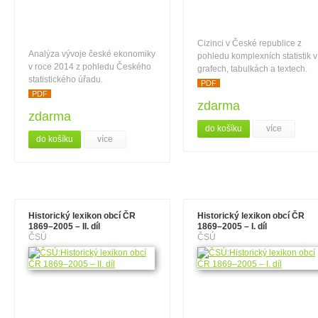
Cizinci v České republice z
Analýza vývoje české ekonomiky
pohledu komplexních statistik v
v roce 2014 z pohledu Českého
grafech, tabulkách a textech.
statistického úřadu.
PDF
PDF
zdarma
zdarma
do košíku
více
do košíku
více
Historický lexikon obcí ČR
Historický lexikon obcí ČR
1869–2005 – II. díl
1869–2005 – I. díl
ČSÚ
ČSÚ