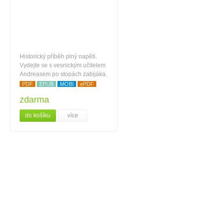
Historický příběh plný napětí.
Vydejte se s vesnickým učitelem
Andreasem po stopách zabijáka.
PDF
EPUB
MOBI
ePDF
zdarma
do košíku
více