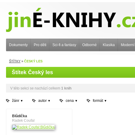
Dokumenty
Pro děti
Sci-fi a fantasy
Odborné
Klasika
Moderní
ŠTÍTKY
»
ČESKÝ LES
Štítek Český les
V této sekci se nachází celkem
1 knih
žánr
autor
cena
formát
Blůdička
Radek Coufal