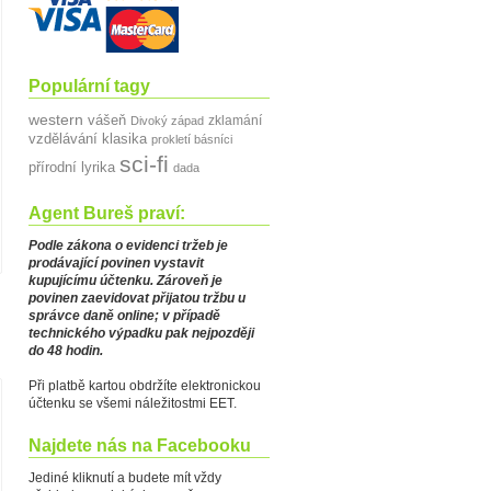
Populární tagy
western
vášeň
zklamání
Divoký západ
vzdělávání
klasika
prokletí básníci
sci-fi
přírodní lyrika
dada
Agent Bureš praví:
Podle zákona o evidenci tržeb je
prodávající povinen vystavit
kupujícímu účtenku. Zároveň je
povinen zaevidovat přijatou tržbu u
správce daně online; v případě
technického výpadku pak nejpozději
do 48 hodin.
Při platbě kartou obdržíte elektronickou
účtenku se všemi náležitostmi EET.
Najdete nás na Facebooku
Jediné kliknutí a budete mít vždy