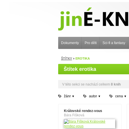
Dokumenty
Pro děti
Sci-fi a fantasy
ŠTÍTKY
»
EROTIKA
Štítek erotika
V této sekci se nachází celkem
8 knih
žánr
autor
cena
Královské rendez-vous
Bára Fišková