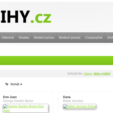
Odborné
Klasika
Moderní próza
Moderní poezie
Cizojazyčné
Dro
Seřadit dle:
názvu
data vydání
formát
Don Juan
Dana
George Gordon Byron
Bálek Jaroslav