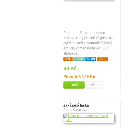
Podlehne Sára tajemnému
Královi, který přesně ví, jak získat
její tělo i duši? Netradiční český
erotický román na téměř 500
stranách.
PDF
EPUB
MOBI
ePDF
99 Kč
Původně 149 Kč
do košíku
více
Zakázaná láska
Petra Karasová