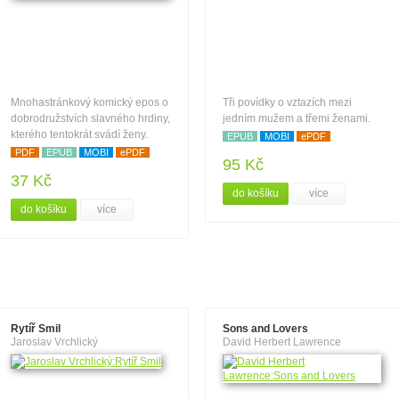
Mnohastránkový komický epos o
Tři povídky o vztazích mezi
dobrodružstvích slavného hrdiny,
jedním mužem a třemi ženami.
kterého tentokrát svádí ženy.
EPUB
MOBI
ePDF
PDF
EPUB
MOBI
ePDF
95 Kč
37 Kč
do košíku
více
do košíku
více
Rytíř Smil
Sons and Lovers
Jaroslav Vrchlický
David Herbert Lawrence