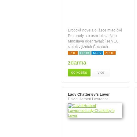
Erotická novela o lásce mladičké
Petronely a o osm let staršího
Miroslava odehrávající se v 16.
století v jižních Čechách.
PDF
EPUB
MOBI
ePDF
zdarma
do košíku
více
Lady Chatterley’s Lover
David Herbert Lawrence