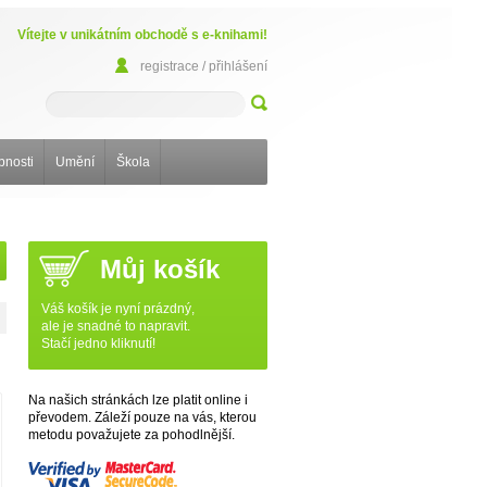
Vítejte v unikátním obchodě s e-knihami!
registrace / přihlášení
bnosti
Umění
Škola
Můj košík
Váš košík je nyní prázdný,
ale je snadné to napravit.
Stačí jedno kliknutí!
Na našich stránkách lze platit online i
převodem. Záleží pouze na vás, kterou
metodu považujete za pohodlnější.