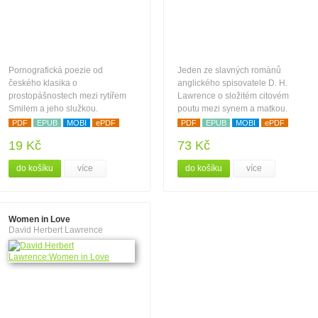
Pornografická poezie od
Jeden ze slavných románů
českého klasika o
anglického spisovatele D. H.
prostopášnostech mezi rytířem
Lawrence o složitém citovém
Smilem a jeho služkou.
poutu mezi synem a matkou.
PDF
EPUB
MOBI
ePDF
PDF
EPUB
MOBI
ePDF
19 Kč
73 Kč
do košíku
více
do košíku
více
Women in Love
David Herbert Lawrence