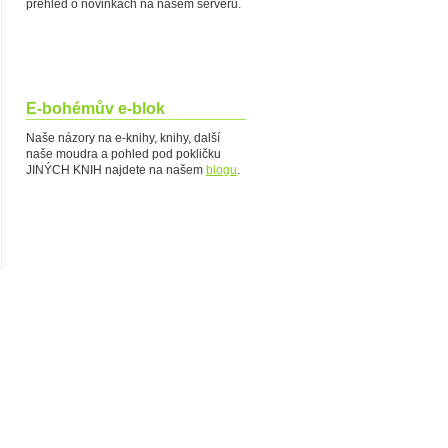
přehled o novinkách na našem serveru.
E-bohémův e-blok
Naše názory na e-knihy, knihy, další
naše moudra a pohled pod pokličku
JINÝCH KNIH najdete na našem
blogu
.