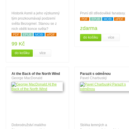
Historik Asmil a jeho výzkumný
První díl středověké fanatasy.
tým prozkoumávají podzemí
PDF
EPUB
MOBI
ePDF
světa Bezogmel. Stanou se z
zdarma
nich oběti konce světa?
PDF
EPUB
MOBI
ePDF
do košíku
více
99 Kč
do košíku
více
At the Back of the North Wind
Parazit s odměnou
George MacDonald
Pavel Charbuský
Dobrodružství malého
Sbírka temných a