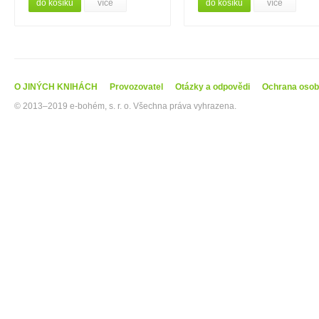
do košíku
více
do košíku
více
O JINÝCH KNIHÁCH
Provozovatel
Otázky a odpovědi
Ochrana osob
© 2013–2019 e-bohém, s. r. o. Všechna práva vyhrazena.