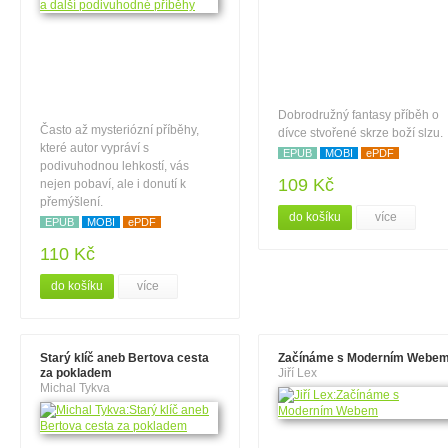
Dobrodružný fantasy příběh o
Často až mysteriózní příběhy,
dívce stvořené skrze boží slzu.
které autor vypráví s
EPUB
MOBI
ePDF
podivuhodnou lehkostí, vás
109 Kč
nejen pobaví, ale i donutí k
přemýšlení.
do košíku
více
EPUB
MOBI
ePDF
110 Kč
do košíku
více
Starý klíč aneb Bertova cesta
Začínáme s Moderním Webe
za pokladem
Jiří Lex
Michal Tykva