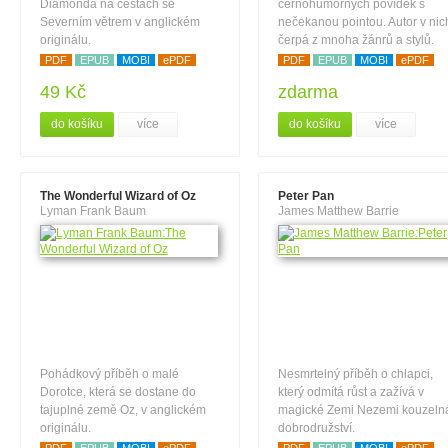
Diamonda na cestách se
černohumorných povídek s
Severním větrem v anglickém
nečekanou pointou. Autor v nic
originálu.
čerpá z mnoha žánrů a stylů.
PDF
EPUB
MOBI
ePDF
PDF
EPUB
MOBI
ePDF
49 Kč
zdarma
do košíku
více
do košíku
více
The Wonderful Wizard of Oz
Peter Pan
Lyman Frank Baum
James Matthew Barrie
Pohádkový příběh o malé
Nesmrtelný příběh o chlapci,
Dorotce, která se dostane do
který odmítá růst a zažívá v
tajuplné země Oz, v anglickém
magické Zemi Nezemi kouzeln
originálu.
dobrodružství.