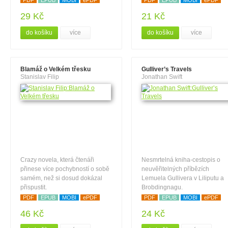
PDF
EPUB
MOBI
ePDF
PDF
EPUB
MOBI
ePDF
29 Kč
21 Kč
do košíku
více
do košíku
více
Blamáž o Velkém třesku
Gulliver’s Travels
Stanislav Filip
Jonathan Swift
Crazy novela, která čtenáři
Nesmrtelná kniha-cestopis o
přinese více pochybností o sobě
neuvěřitelných příbězích
samém, než si dosud dokázal
Lemuela Gullivera v Liliputu a
přispustit.
Brobdingnagu.
PDF
EPUB
MOBI
ePDF
PDF
EPUB
MOBI
ePDF
46 Kč
24 Kč