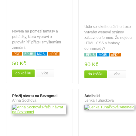
Učte se s knihou Jiřího Lexe
Novela na pomezí fantasy a
vytvářet webové stránky
pohádky, která vypráví o
zábavnou formou. Že nejdou
putování tří přátel smyšlenými
HTML, CSS a fantasy
zeměmi.
dohromady?
PDF
EPUB
MOBI
ePDF
EPUB
MOBI
ePDF
50 Kč
90 Kč
do košíku
více
do košíku
více
Přežij návrat na Bezogmel
Adelheid
Anna Šochová
Lenka Tuháčková