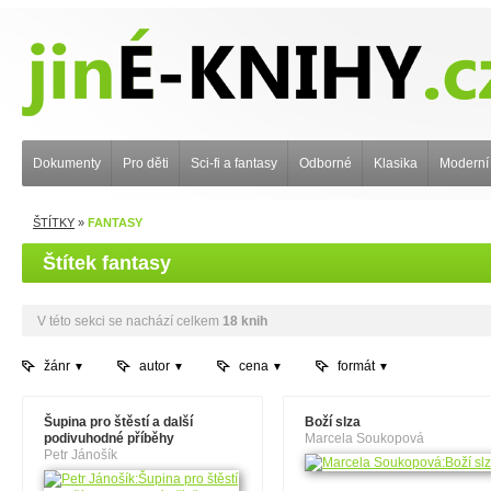
Dokumenty
Pro děti
Sci-fi a fantasy
Odborné
Klasika
Moderní
ŠTÍTKY
»
FANTASY
Štítek fantasy
V této sekci se nachází celkem
18 knih
žánr
autor
cena
formát
Šupina pro štěstí a další
Boží slza
podivuhodné příběhy
Marcela Soukopová
Petr Jánošík