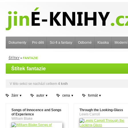
Dokumenty
Pro děti
Sci-fi a fantasy
Odborné
Klasika
Moderní
ŠTÍTKY
»
FANTAZIE
Štítek fantazie
V této sekci se nachází celkem
4 knih
žánr
autor
cena
formát
Songs of Innocence and Songs
Through the Looking-Glass
of Experience
Lewis Carroll
William Blake