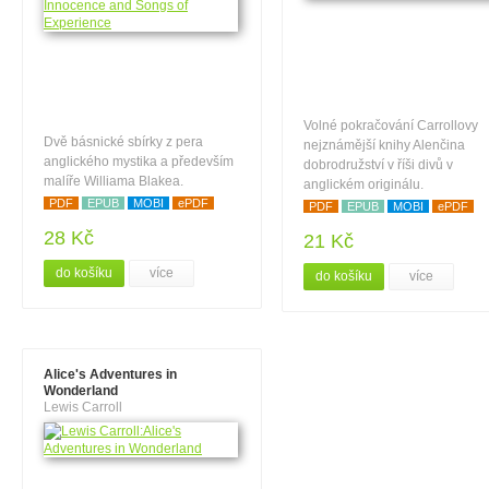
Volné pokračování Carrollovy
Dvě básnické sbírky z pera
nejznámější knihy Alenčina
anglického mystika a především
dobrodružství v říši divů v
malíře Williama Blakea.
anglickém originálu.
PDF
EPUB
MOBI
ePDF
PDF
EPUB
MOBI
ePDF
28 Kč
21 Kč
do košíku
více
do košíku
více
Alice's Adventures in
Wonderland
Lewis Carroll