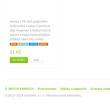
Alenka v říši divů anglického
matematika Lewise Carrolla je
díky imaginaci a fantazii tvůrce
jedním z nejpozoruhodnějších
příběhů, které kdy vznikly.
PDF
EPUB
MOBI
ePDF
21 Kč
do košíku
více
O JINÝCH KNIHÁCH
Provozovatel
Otázky a odpovědi
Ochrana osob
© 2013–2019 e-bohém, s. r. o. Všechna práva vyhrazena.