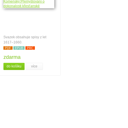
Svazek obsahuje spisy z let
1617–1660.
PDF
EPUB
PRC
zdarma
do košíku
více