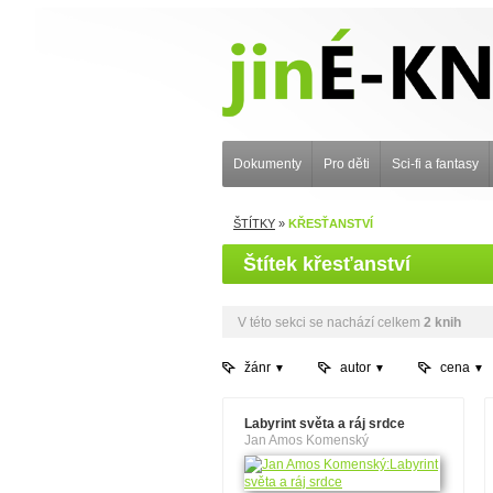
Dokumenty
Pro děti
Sci-fi a fantasy
ŠTÍTKY
»
KŘESŤANSTVÍ
Štítek křesťanství
V této sekci se nachází celkem
2 knih
žánr
autor
cena
Labyrint světa a ráj srdce
Jan Amos Komenský