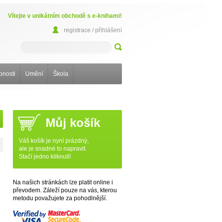
Vítejte v unikátním obchodě s e-knihami!
registrace / přihlášení
bnosti
Umění
Škola
Můj košík
Váš košík je nyní prázdný,
ale je snadné to napravit.
Stačí jedno kliknutí!
Na našich stránkách lze platit online i
převodem. Záleží pouze na vás, kterou
metodu považujete za pohodlnější.