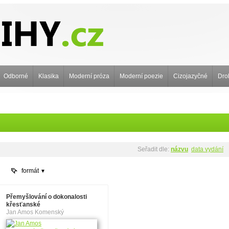
Odborné
Klasika
Moderní próza
Moderní poezie
Cizojazyčné
Dro
Seřadit dle:
názvu
data vydání
formát
Přemyšlování o dokonalosti
křesťanské
Jan Amos Komenský