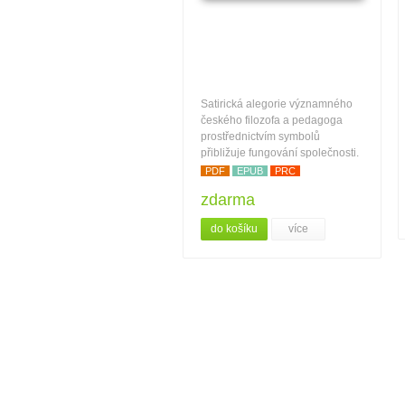
Satirická alegorie významného
českého filozofa a pedagoga
prostřednictvím symbolů
přibližuje fungování společnosti.
PDF
EPUB
PRC
zdarma
do košíku
více