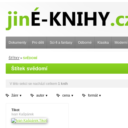
Dokumenty
Pro děti
Sci-fi a fantasy
Odborné
Klasika
Moderní
ŠTÍTKY
»
SVĚDOMÍ
Štítek svědomí
V této sekci se nachází celkem
1 knih
žánr
autor
cena
formát
Tikot
Ivan Kašpárek