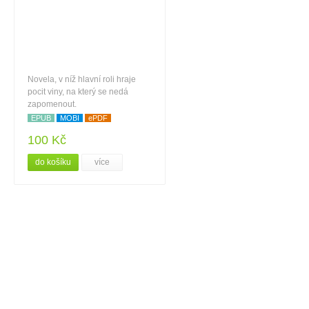
Novela, v níž hlavní roli hraje
pocit viny, na který se nedá
zapomenout.
EPUB
MOBI
ePDF
100 Kč
do košíku
více